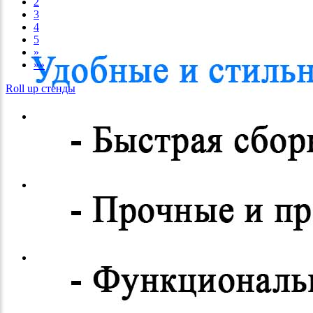
2
3
4
5
»
»»
Roll up стенды