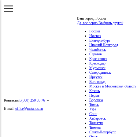
Ваш город:
Россия
Да, все верно
Выбрать другой
Россия
Ижевск
Екатеринбург
Нижний Новгород
Челябинск
Саратов
Красноярск
Краснодар
Мурманск
Северодвинск
Иркутск
Волгоград
Москва и Московская область
Казань
Пермь
Воронеж
Контакты:
8(800) 250 05 76
Томск
E-mail:
office@mstands.ru
Уфа
Сочи
Хабаровск
Тольятти
Тюмень
Санкт-Петербург
Омск