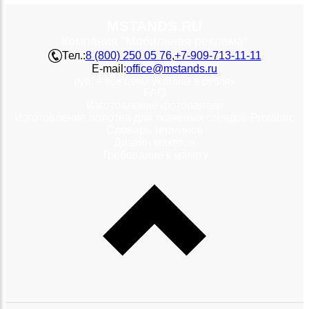
MSTANDS.RU
Компания "Мобильная реклама"
Тел.:
8 (800) 250 05 76
,
+7-909-713-11-11
E-mail:
office@mstands.ru
руб. – все цены указаны в рублях
FAQ
Изготовление фотопанели
Изготовление полотна для тканевых стендов Profabric
Словарь терминов
Дизайн макетов
Требование к макету