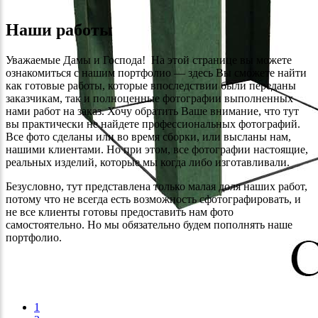
Наши работы
Уважаемые Дамы и Господа! На этой странице вы можете
ознакомиться с нашим портфолио — здесь Вы сможете найти
как готовые работы, которые впоследствии были переданы
заказчикам, так и полноценные фотографии выполненных
нами работ на заказ. Хочу обратить Ваше внимание, что тут
вы практически не найдете профессиональных фотографий.
Все фото сделаны или во время сборки, или высланы нам,
нашими клиентами. Но при этом, все фотографии настоящие,
реальных изделий, которые мы когда либо изготавливали.
Безусловно, тут представлена только малая доля наших работ,
потому что не всегда есть возможность сфотографировать, и
не все клиенты готовы предоставить нам фото
самостоятельно. Но мы обязательно будем пополнять наше
портфолио.
1